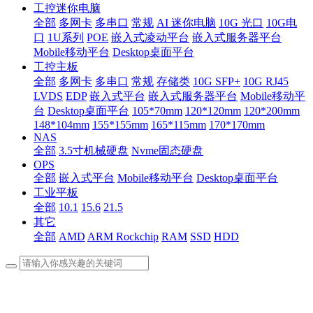
工控迷你电脑
全部
多网卡
多串口
常规
AI 迷你电脑
10G 光口
10G电
口
1U系列
POE
嵌入式凌动平台
嵌入式服务器平台
Mobile移动平台
Desktop桌面平台
工控主板
全部
多网卡
多串口
常规
存储类
10G SFP+
10G RJ45
LVDS
EDP
嵌入式平台
嵌入式服务器平台
Mobile移动平
台
Desktop桌面平台
105*70mm
120*120mm
120*200mm
148*104mm
155*155mm
165*115mm
170*170mm
NAS
全部
3.5寸机械硬盘
Nvme固态硬盘
OPS
全部
嵌入式平台
Mobile移动平台
Desktop桌面平台
工业平板
全部
10.1
15.6
21.5
其它
全部
AMD
ARM Rockchip
RAM
SSD
HDD